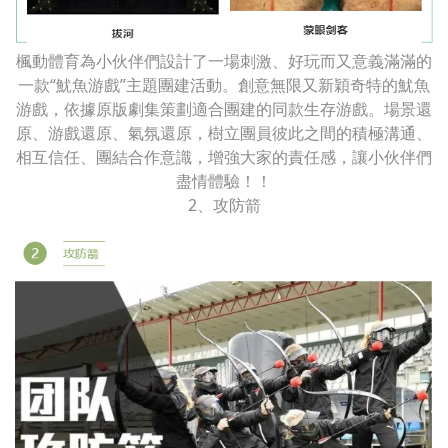
楓動體育為小伙伴們設計了一場刺激、好玩而又意義滿滿的
一款“魷魚游戲”主題團建活動。創意無限又新穎奇特的魷魚
游戲，依據原版劇集策劃適合團建的同款生存游戲。場景還
原、游戲還原、氣氛還原，樹立團員彼此之間的積極溝通、
相互信任、團結合作意識，增強大家的責任感，讓小伙伴們
盡情體驗！！
2、攻防箭