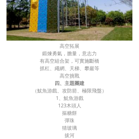
高空拓展
鍛煉勇氣，膽量，意志力
有高空組合架，可實施斷橋
抓杠、繩網、天梯、攀巖等
高空挑戰
四、主題團建
（魷魚游戲、攻防箭、極限飛盤）
1、魷魚游戲
123木頭人
摳糖餅
彈珠
猜玻璃
拔河