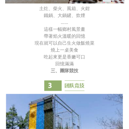
土灶、柴火、風箱、火鉗
鐵鍋、大鍋鏟、炊煙
……
這樣一幅鄉村風景畫
帶著焰火溫暖的回憶
現在就可以自己生火做飯燒菜
燒上一桌美食
吃起來更是香嫩可口
回憶滿滿
三、團隊競技