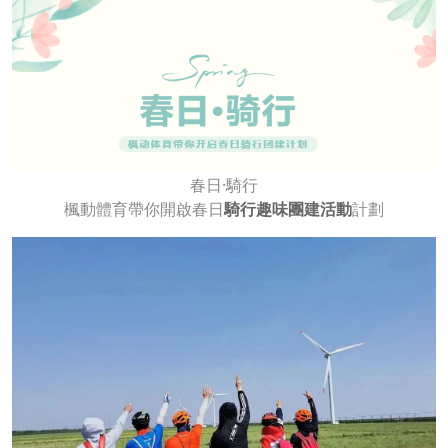
春日·騎行
楓動體育帶你開啟春日
騎行趣味團建活動
計劃