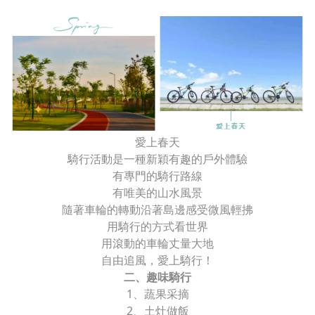
愛上春天
騎行活動是一種新穎有趣的戶外體驗
有專門的騎行路線
有唯美的山水風景
隨著車輪的轉動沿著島邊感受微風輕拂
用騎行的方式看世界
用滾動的車輪丈量大地
自由追風，愛上騎行！
二、趣味騎行
1、蔬果采摘
2、土灶做飯