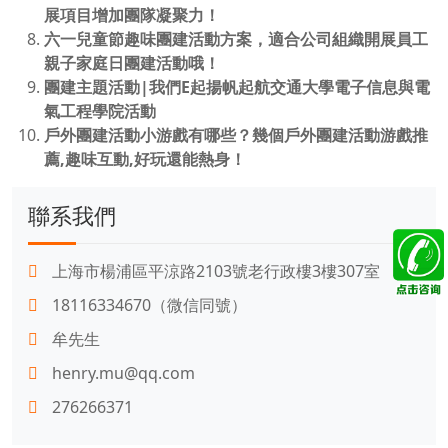
展項目增加團隊凝聚力！
六一兒童節趣味團建活動方案，適合公司組織開展員工
親子家庭日團建活動哦！
團建主題活動|我們E起揚帆起航交通大學電子信息與電
氣工程學院活動
戶外團建活動小游戲有哪些？幾個戶外團建活動游戲推
薦,趣味互動,好玩還能熱身！
聯系我們
上海市楊浦區平涼路2103號老行政樓3樓307室
18116334670（微信同號）
牟先生
henry.mu@qq.com
276266371