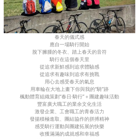
春天的儀式感
應自一場騎行開始
脫下臃腫的冬衣、踏上春天的音符
騎行在這個春天里
從追求新鮮感到追求體驗感
從追求有趣味到追求有挑戰
用心去感受春天的氣息
用車輪在大地上畫下你與我的“騎”跡
楓動體育組織策劃“春日·騎行”＋團建趣味活動
豐富廣大職工的業余文化生活
激發企業、工會職工的青春活力
發揚積極進取、團結協作的拼搏精神
感受騎行運動與團建拓展的快樂
收獲滿滿的成就感和幸福感