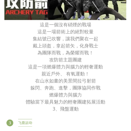
這是一個沒有硝煙的戰場
這是一場箭術上的絕對較量
集結號已吹響，讓我們聚在一起
戴上頭盔，拿起箭矢，化身戰士
為團隊而戰，為榮耀而戰！
攻防箭主題團建
這是一項燃爆體力與腦力的輕奢運動
親近戶外、 有氧運動！
在山水如畫的美景間拉弓射箭
躲閃、奔跑、進擊，團隊協同作戰
燃爆體力與腦力
體驗當下最具魅力的輕奢團建拓展活動
3、飛盤運動