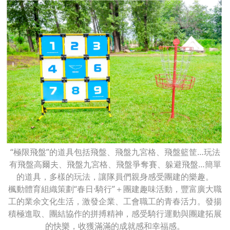
“極限飛盤”的道具包括飛盤、飛盤九宮格、飛盤籃筐…玩法
有飛盤高爾夫、飛盤九宮格、飛盤爭奪賽、躲避飛盤…簡單
的道具，多樣的玩法，讓隊員們親身感受團建的樂趣。
楓動體育組織策劃“春日·騎行”＋團建趣味活動，豐富廣大職
工的業余文化生活，激發企業、工會職工的青春活力。發揚
積極進取、團結協作的拼搏精神，感受騎行運動與團建拓展
的快樂，收獲滿滿的成就感和幸福感。