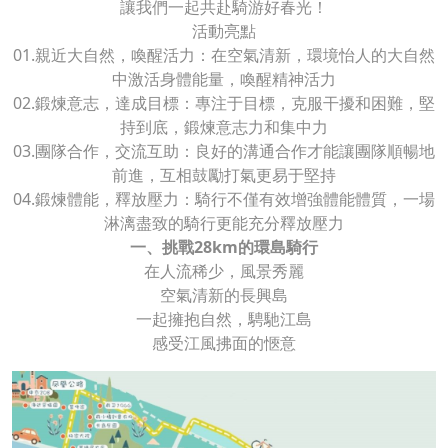
讓我們一起共赴騎游好春光！
活動亮點
01.親近大自然，喚醒活力：在空氣清新，環境怡人的大自然
中激活身體能量，喚醒精神活力
02.鍛煉意志，達成目標：專注于目標，克服干擾和困難，堅
持到底，鍛煉意志力和集中力
03.團隊合作，交流互助：良好的溝通合作才能讓團隊順暢地
前進，互相鼓勵打氣更易于堅持
04.鍛煉體能，釋放壓力：騎行不僅有效增強體能體質，一場
淋漓盡致的騎行更能充分釋放壓力
一、挑戰28km的環島騎行
在人流稀少，風景秀麗
空氣清新的長興島
一起擁抱自然，騁馳江島
感受江風拂面的愜意