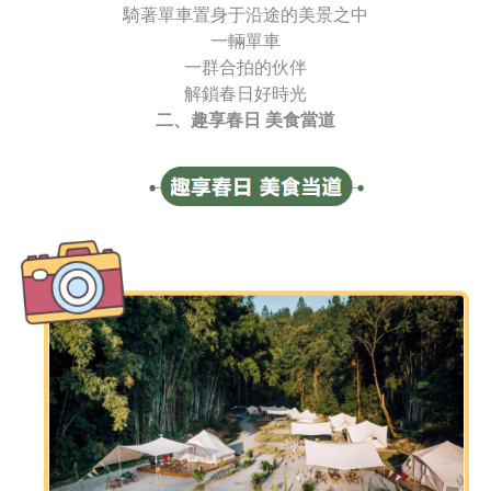
騎著單車置身于沿途的美景之中
一輛單車
一群合拍的伙伴
解鎖春日好時光
二、趣享春日 美食當道