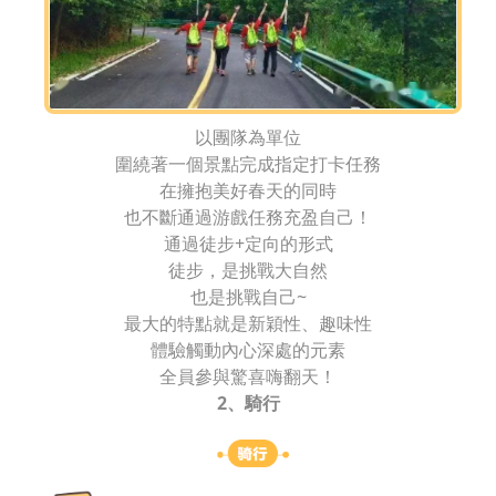
以團隊為單位
圍繞著一個景點完成指定打卡任務
在擁抱美好春天的同時
也不斷通過游戲任務充盈自己！
通過徒步+定向的形式
徒步，是挑戰大自然
也是挑戰自己~
最大的特點就是新穎性、趣味性
體驗觸動內心深處的元素
全員參與驚喜嗨翻天！
2、騎行