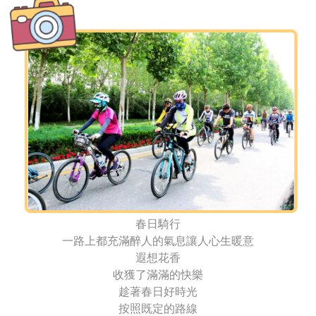
春日騎行
一路上都充滿醉人的氣息讓人心生暖意
遐想花香
收獲了滿滿的快樂
趁著春日好時光
按照既定的路線