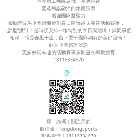
培養員工團隊意識、團隊精神
營造和諧融洽的集體氛圍
增強團隊凝聚力
楓動體育為企業組織策劃春日踏青趣味團建活動賽事，一
起“趣”撒野！是時候安排一場特別的春日團建啦！與同事們
相伴，感受春風十里，留下屬于團隊獨有的美好回憶！
歡迎企業咨詢洽談
更多好玩有趣的活動賽事策劃盡在楓動體育
18116334670
掃二維碼｜關注我們
微信號｜fengdongsports
聯系電話｜18116334670