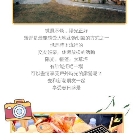
微風不燥，陽光正好
露營是最能感受大地蓬勃朝氣的方式之一
也是時下流行的
交友娛樂、休閑放松的活動
陽光、帳篷、大草坪
有誰能拒絕一場
可以盡情享受戶外時光的露營呢？
去和新老朋友一起
享受春日盛景