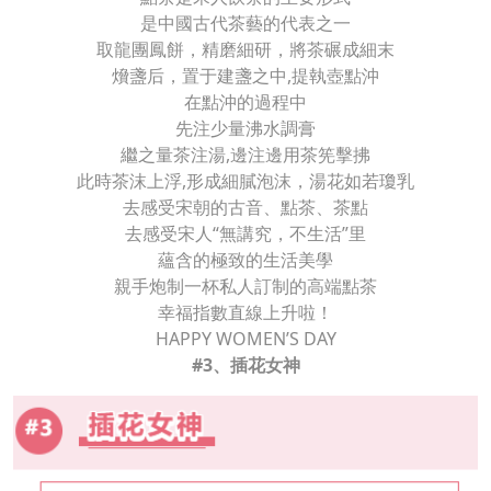
是中國古代茶藝的代表之一
取龍團鳳餅，精磨細研，將茶碾成細末
燲盞后，置于建盞之中,提執壺點沖
在點沖的過程中
先注少量沸水調膏
繼之量茶注湯,邊注邊用茶筅擊拂
此時茶沫上浮,形成細膩泡沫，湯花如若瓊乳
去感受宋朝的古音、點茶、茶點
去感受宋人“無講究，不生活”里
蘊含的極致的生活美學
親手炮制一杯私人訂制的高端點茶
幸福指數直線上升啦！
HAPPY WOMEN’S DAY
#3、插花女神