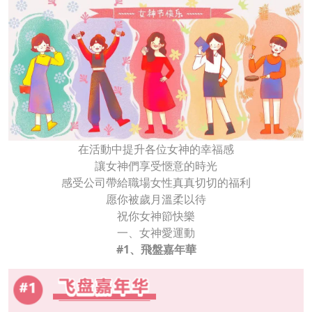
在活動中提升各位女神的幸福感
讓女神們享受愜意的時光
感受公司帶給職場女性真真切切的福利
愿你被歲月溫柔以待
祝你女神節快樂
一、女神愛運動
#1、飛盤嘉年華