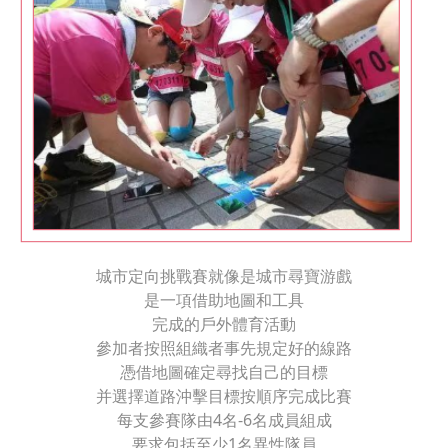
城市定向挑戰賽就像是城市尋寶游戲
是一項借助地圖和工具
完成的戶外體育活動
參加者按照組織者事先規定好的線路
憑借地圖確定尋找自己的目標
并選擇道路沖擊目標按順序完成比賽
每支參賽隊由4名-6名成員組成
要求包括至少1名異性隊員