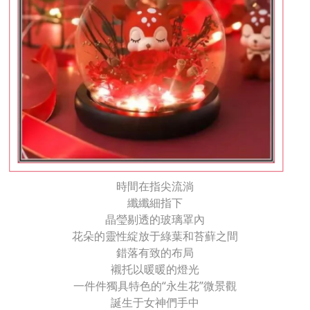
時間在指尖流淌
纖纖細指下
晶瑩剔透的玻璃罩內
花朵的靈性綻放于綠葉和苔蘚之間
錯落有致的布局
襯托以暖暖的燈光
一件件獨具特色的“永生花”微景觀
誕生于女神們手中