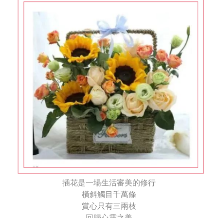
插花是一場生活審美的修行
橫斜觸目千萬條
賞心只有三兩枝
回歸心靈之美