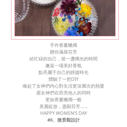
手作香薰蠟燭
贈你滿屋芬芳
給忙碌的自己，留一盞燭光的時間
邂逅一場美好香氛
點亮屬于自己的靜謐時光
體驗了一把DIY
喚起了女神們內心對生活更深層次的熱愛
愿女神們在照亮他人的同時
更如香薰蠟燭一般
美麗綻放，盡顯芬芳……
HAPPY WOMEN’S DAY
#6、微景觀設計