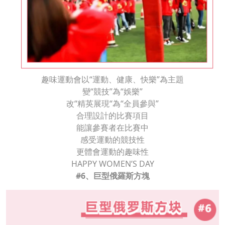
趣味運動會以“運動、健康、快樂”為主題
變“競技”為“娛樂”
改“精英展現“為“全員參與”
合理設計的比賽項目
能讓參賽者在比賽中
感受運動的競技性
更體會運動的趣味性
HAPPY WOMEN’S DAY
#6、巨型俄羅斯方塊