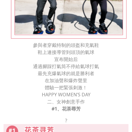
參與者穿戴特制的頭盔和充氣鞋
鞋上連接導管到頭頂的氣球
宣布開始后
通過腳踩打氣筒不停給氣球打氣
最先充爆氣球的就是勝利者
在加油聲和爆炸聲里
體驗一把緊張刺激！
HAPPY WOMEN’S DAY
二、女神創意手作
#1、花茶尋芳
?