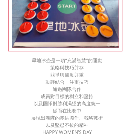
旱地冰壺是一項“充滿智慧”的運動
策略與技巧并存
競爭與風度并重
動靜結合，注重技巧
通過團隊合作
成員對目標的樹立和堅持
以及團隊對勝利渴望的高度統一
從而在比賽中
展現出團隊的團結協作、戰略戰術
以及堅忍不拔的精神
HAPPY WOMEN’S DAY