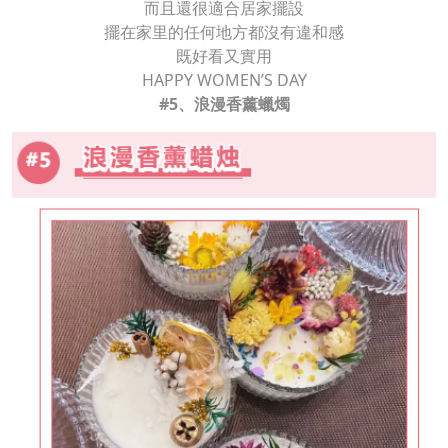
而且還很適合居家擺設
擺在家里的任何地方都沒有違和感
既好看又實用
HAPPY WOMEN’S DAY
#5、浪漫香薰蠟燭