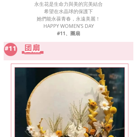
永生花是生命力與美的完美結合
希望在水晶球的保護下
她們能永葆青春，永遠美麗！
HAPPY WOMEN’S DAY
#11、團扇