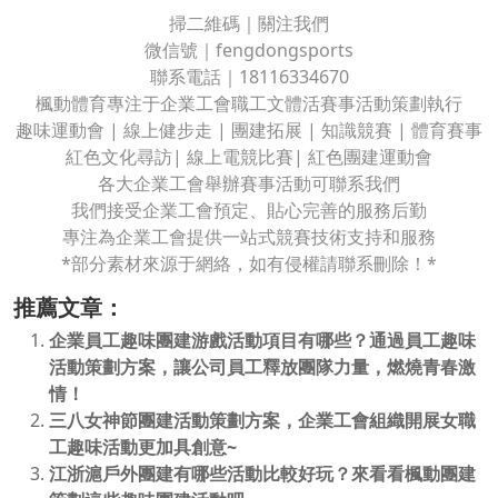
掃二維碼｜關注我們
微信號｜fengdongsports
聯系電話｜18116334670
楓動體育專注于企業工會職工文體活賽事活動策劃執行
趣味運動會 | 線上健步走 | 團建拓展 | 知識競賽 | 體育賽事
紅色文化尋訪| 線上電競比賽| 紅色團建運動會
各大企業工會舉辦賽事活動可聯系我們
我們接受企業工會預定、貼心完善的服務后勤
專注為企業工會提供一站式競賽技術支持和服務
*部分素材來源于網絡，如有侵權請聯系刪除！*
推薦文章：
企業員工趣味團建游戲活動項目有哪些？通過員工趣味
活動策劃方案，讓公司員工釋放團隊力量，燃燒青春激
情！
三八女神節團建活動策劃方案，企業工會組織開展女職
工趣味活動更加具創意~
江浙滬戶外團建有哪些活動比較好玩？來看看楓動團建