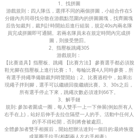
1、找拼圖
游戲規則：四人隊伍，選擇不同的兩個拼圖，小組合作在5
分鐘內共同尋找分散在游戲點范圍內的拼圖圖塊，找齊圖塊
后告知裁判，裁判計時開始后進行組裝，規定40s內兩名隊
員完成拼圖即可通關。若兩名隊員未在規定時間內完成拼
圖，則接受懲罰。
2、指壓板跳繩30S
游戲規則：
【比賽道具】指壓板、跳繩 【比賽方法】 參賽選手都必須脫
鞋光腳在指壓板上進行比賽；1、每輪比賽4人同時參賽，所
有選手持繩準備聽裁判哨聲開始；2、比賽過程中，如果出
現繩子拌到腳，選手可以繼續回復繼續比賽。3、30s之后，
所有選手停止下來，跳繩次數必須達到66下。
3、解手鏈
規則: 參加者圍成一圈，每人雙手一上一下伸展(例如所有人
右手在上)，站好后伸手去拉住隔壁一人的手。活動中任何人
的手不得松開，否則將會被處罰。
全體參加者雙手相握后，開始想辦法達到一個目的:最終恢復
成單圈手拉手(相鄰兩人左右手相牽）