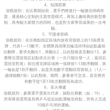
4、知識競賽
游戲規則：在比賽開始前，選手們將進行一輪微信掃碼答
題，通過精心定制的主題答題模式，再加上趣味賽的新型賽
制，再考驗大家體力的同時，也是對大家學習成果的一次考
驗。
5、守護者密碼
游戲規則：在任務點指定區域內放有背面朝上的13張撲克
牌，代表1—13數字。全體隊員排隊后輪流持球由起點處前
往翻牌，要求先翻出1，再翻出2，以此類推直至翻出13。參
賽隊伍需從指定起點依次出發（一次只能出發一人，返回后
需排至對尾）前往撲克牌區域將一張牌按1-13順序翻開，第
一輪如是1則不翻回，如是其他數字需翻回背面朝上（1人一
趟僅能翻1張）以此類推。期間，參賽者可交流，直至將所
有數字從1至13依次翻開視為成功。
6、圣火傳遞
游戲規則：參賽選手需派出代表，抽取任務數（如：10）。
所有隊員需用道具將乒乓從起始點運輸至終點，所有人完成
10個乒乓球的運輸。