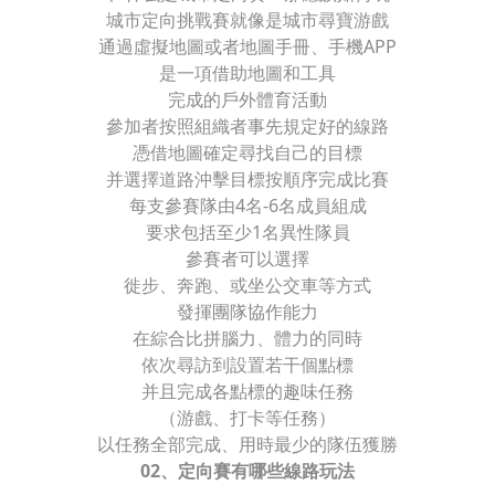
城市定向挑戰賽就像是城市尋寶游戲
通過虛擬地圖或者地圖手冊、手機APP
是一項借助地圖和工具
完成的戶外體育活動
參加者按照組織者事先規定好的線路
憑借地圖確定尋找自己的目標
并選擇道路沖擊目標按順序完成比賽
每支參賽隊由4名-6名成員組成
要求包括至少1名異性隊員
參賽者可以選擇
徙步、奔跑、或坐公交車等方式
發揮團隊協作能力
在綜合比拼腦力、體力的同時
依次尋訪到設置若干個點標
并且完成各點標的趣味任務
（游戲、打卡等任務）
以任務全部完成、用時最少的隊伍獲勝
02、定向賽有哪些線路玩法