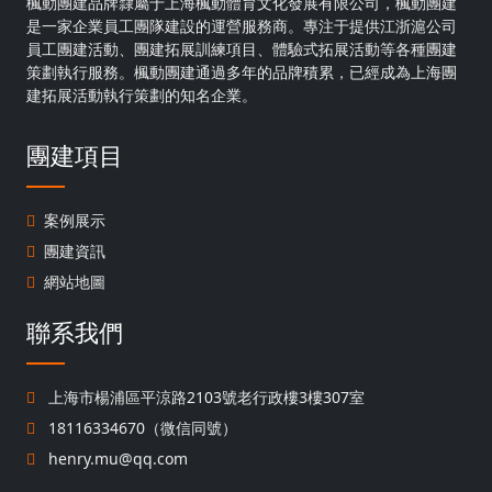
楓動團建品牌隸屬于上海楓動體育文化發展有限公司，楓動團建
是一家企業員工團隊建設的運營服務商。專注于提供江浙滬公司
員工團建活動、團建拓展訓練項目、體驗式拓展活動等各種團建
策劃執行服務。楓動團建通過多年的品牌積累，已經成為上海團
建拓展活動執行策劃的知名企業。
團建項目
案例展示
團建資訊
網站地圖
聯系我們
上海市楊浦區平涼路2103號老行政樓3樓307室
18116334670（微信同號）
henry.mu@qq.com