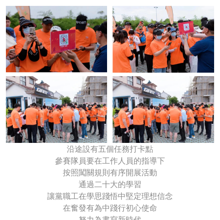
沿途設有五個任務打卡點
參賽隊員要在工作人員的指導下
按照闖關規則有序開展活動
通過二十大的學習
讓黨職工在學思踐悟中堅定理想信念
在奮發有為中踐行初心使命
努力為書寫新時代