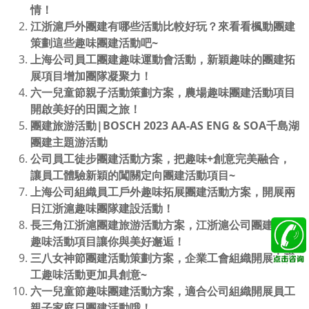
情！
江浙滬戶外團建有哪些活動比較好玩？來看看楓動團建
策劃這些趣味團建活動吧~
上海公司員工團建趣味運動會活動，新穎趣味的團建拓
展項目增加團隊凝聚力！
六一兒童節親子活動策劃方案，農場趣味團建活動項目
開啟美好的田園之旅！
團建旅游活動|BOSCH 2023 AA-AS ENG & SOA千島湖
團建主題游活動
公司員工徒步團建活動方案，把趣味+創意完美融合，
讓員工體驗新穎的闖關定向團建活動項目~
上海公司組織員工戶外趣味拓展團建活動方案，開展兩
日江浙滬趣味團隊建設活動！
長三角江浙滬團建旅游活動方案，江浙滬公司團建拓展
趣味活動項目讓你與美好邂逅！
三八女神節團建活動策劃方案，企業工會組織開展女職
工趣味活動更加具創意~
六一兒童節趣味團建活動方案，適合公司組織開展員工
親子家庭日團建活動哦！