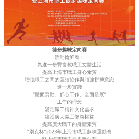
徒步趣味定向賽
活動搶鮮看！
為進一步豐富教職工文體生活
提高上海市職工身心素質
增強職工之間的團結協作與頑強拼搏意識
進一步實踐
“體面勞動、舒心工作、全面發展”
工作的理念
滿足職工精神文化需求
維護廣大職工健康權益
提高廣大職工的身體素質
“別克杯”2023年上海市職工趣味運動會