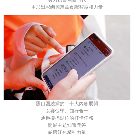
更加出彩絢麗篇章貢獻智慧和力量
題目圍繞黨的二十大內容展開
以賽促學、知行合一
通過掃描點位的打卡任務
開展主題知識問答
感悟紅色精神力量