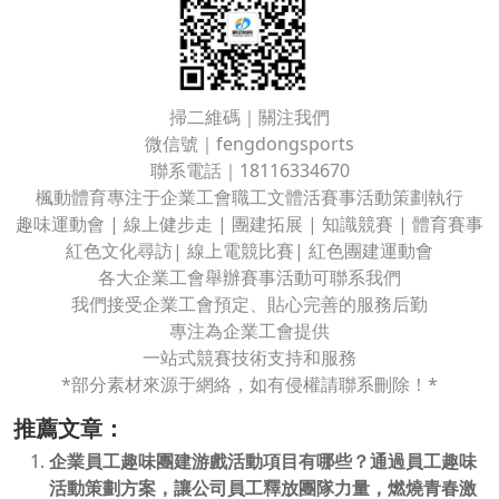
掃二維碼｜關注我們
微信號｜fengdongsports
聯系電話｜18116334670
楓動體育專注于企業工會職工文體活賽事活動策劃執行
趣味運動會 | 線上健步走 | 團建拓展 | 知識競賽 | 體育賽事
紅色文化尋訪| 線上電競比賽| 紅色團建運動會
各大企業工會舉辦賽事活動可聯系我們
我們接受企業工會預定、貼心完善的服務后勤
專注為企業工會提供
一站式競賽技術支持和服務
*部分素材來源于網絡，如有侵權請聯系刪除！*
推薦文章：
企業員工趣味團建游戲活動項目有哪些？通過員工趣味
活動策劃方案，讓公司員工釋放團隊力量，燃燒青春激