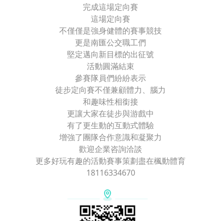
完成這場定向賽
這場定向賽
不僅僅是強身健體的賽事競技
更是南匯公交職工們
堅定邁向新目標的出征號
活動圓滿結束
參賽隊員們紛紛表示
徒步定向賽不僅兼顧體力、腦力
和趣味性相銜接
更讓大家在徒步與游戲中
有了更生動的互動式體驗
增強了團隊合作意識和凝聚力
歡迎企業咨詢洽談
更多好玩有趣的活動賽事策劃盡在楓動體育
18116334670