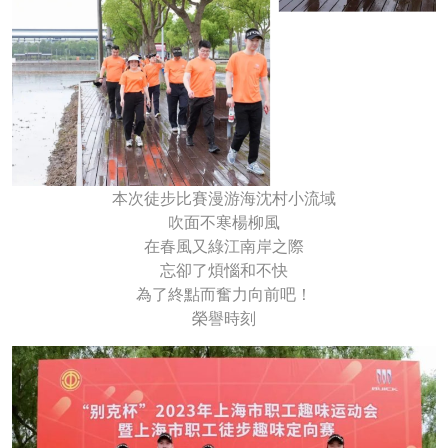
本次徒步比賽漫游海沈村小流域
吹面不寒楊柳風
在春風又綠江南岸之際
忘卻了煩惱和不快
為了終點而奮力向前吧！
榮譽時刻