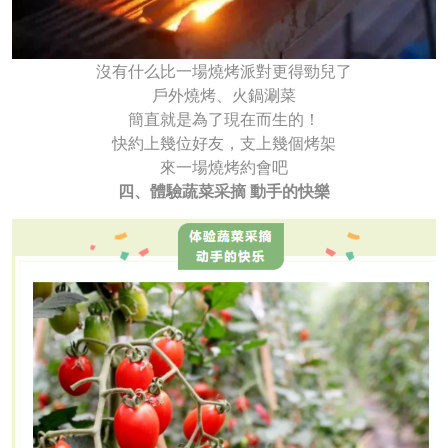
沒有什么比一場燒烤派對更得勁兒了
戶外燒烤、火鍋涮菜
簡直就是為了現在而生的！
快約上幾位好友，支上幾個烤架
來一場燒烤約會吧
四、體驗蔬菜采摘 動手的快樂