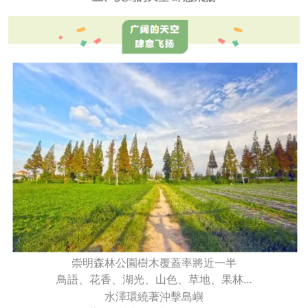
崇明森林公園樹木覆蓋率將近一半
鳥語、花香、湖光、山色、草地、果林…
水澤環繞著沖擊島嶼