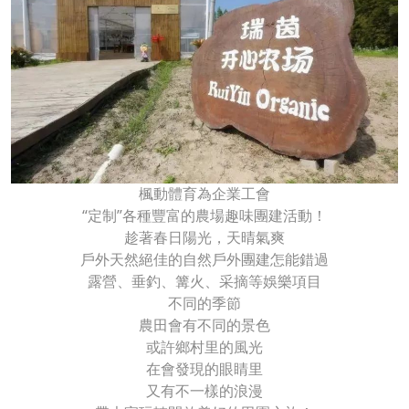
楓動體育為企業工會
“定制”各種豐富的農場趣味團建活動！
趁著春日陽光，天晴氣爽
戶外天然絕佳的自然戶外團建怎能錯過
露營、垂釣、篝火、采摘等娛樂項目
不同的季節
農田會有不同的景色
或許鄉村里的風光
在會發現的眼睛里
又有不一樣的浪漫