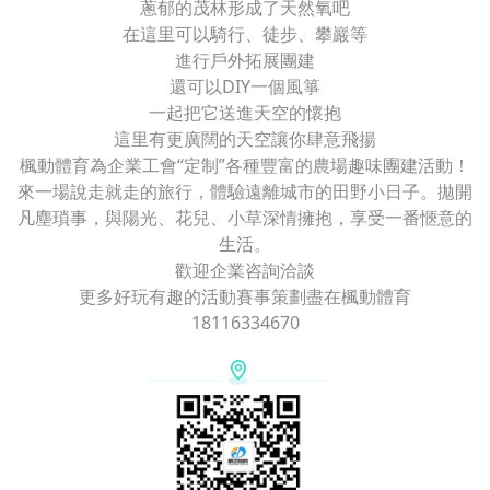
蔥郁的茂林形成了天然氧吧
在這里可以騎行、徒步、攀巖等
進行戶外拓展團建
還可以DIY一個風箏
一起把它送進天空的懷抱
這里有更廣闊的天空讓你肆意飛揚
楓動體育為企業工會“定制”各種豐富的農場趣味團建活動！
來一場說走就走的旅行，體驗遠離城市的田野小日子。拋開
凡塵瑣事，與陽光、花兒、小草深情擁抱，享受一番愜意的
生活。
歡迎企業咨詢洽談
更多好玩有趣的活動賽事策劃盡在楓動體育
18116334670