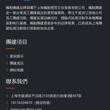
楓動團建品牌隸屬于上海楓動體育文化發展有限公司，楓動團建
是一家企業員工團隊建設的運營服務商。專注于提供江浙滬公司
員工團建活動、團建拓展訓練項目、體驗式拓展活動等各種團建
策劃執行服務。楓動團建通過多年的品牌積累，已經成為上海團
建拓展活動執行策劃的知名企業。
團建項目
案例展示
團建資訊
網站地圖
聯系我們
上海市楊浦區平涼路2103號老行政樓3樓307室
18116334670（微信同號）
henry.mu@qq.com