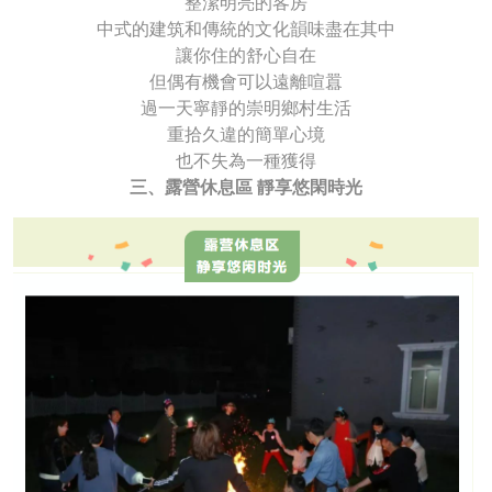
整潔明亮的客房
中式的建筑和傳統的文化韻味盡在其中
讓你住的舒心自在
但偶有機會可以遠離喧囂
過一天寧靜的崇明鄉村生活
重拾久違的簡單心境
也不失為一種獲得
三、露營休息區 靜享悠閑時光