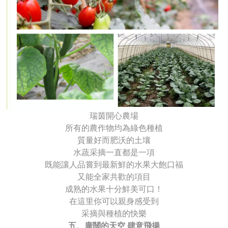
瑞茵開心農場
所有的農作物均為綠色種植
質量好而肥沃的土壤
水蔬采摘一直都是一項
既能讓人品嘗到最新鮮的水果大飽口福
又能全家共歡的項目
成熟的水果十分鮮美可口！
在這里你可以親身感受到
采摘與種植的快樂
五、廣闊的天空 肆意飛揚