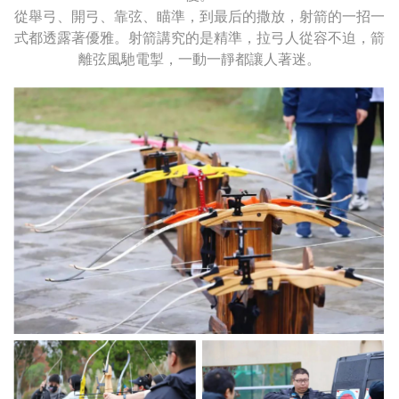
從舉弓、開弓、靠弦、瞄準，到最后的撒放，射箭的一招一
式都透露著優雅。射箭講究的是精準，拉弓人從容不迫，箭
離弦風馳電掣，一動一靜都讓人著迷。