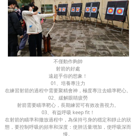
不僅動作夠帥
射箭的好處
遠超乎你的想象！
01、培養專注力
在練習射箭的過程中需要聚精會神，極度專注去瞄準靶心。
02、緩解眼睛疲勞
射箭需要瞄準靶心，長期練習可有效改善視力。
03、有益呼吸 keep fit！
在射箭的瞄準和撤放過程中，為保持弓身的穩定和靜止的狀
態，要控制呼吸的頻率和深度：使肺活量增加，使呼吸深而
慢。