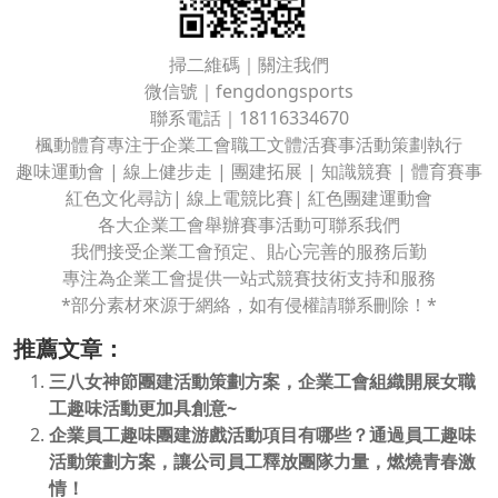
掃二維碼｜關注我們
微信號｜fengdongsports
聯系電話｜18116334670
楓動體育專注于企業工會職工文體活賽事活動策劃執行
趣味運動會 | 線上健步走 | 團建拓展 | 知識競賽 | 體育賽事
紅色文化尋訪| 線上電競比賽| 紅色團建運動會
各大企業工會舉辦賽事活動可聯系我們
我們接受企業工會預定、貼心完善的服務后勤
專注為企業工會提供一站式競賽技術支持和服務
*部分素材來源于網絡，如有侵權請聯系刪除！*
推薦文章：
三八女神節團建活動策劃方案，企業工會組織開展女職
工趣味活動更加具創意~
企業員工趣味團建游戲活動項目有哪些？通過員工趣味
活動策劃方案，讓公司員工釋放團隊力量，燃燒青春激
情！