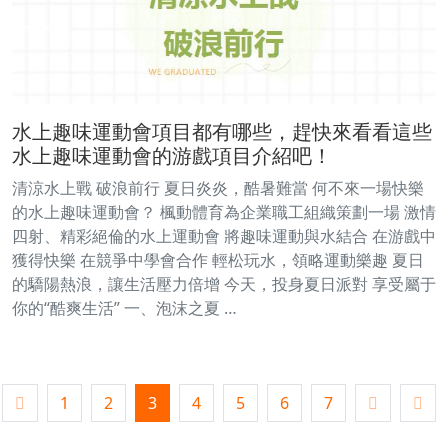
水上趣味運動會項目都有哪些，趕快來看看這些
水上趣味運動會的游戲項目介紹吧！
清涼水上戰 破浪前行 夏日炎炎，酷暑難當 何不來一場快樂
的水上趣味運動會？ 楓動體育為企業職工組織策劃一場 激情
四射、精彩絕倫的水上運動會 將趣味運動與水結合 在游戲中
獲得快樂 在競爭中學會合作 輕松玩水，領略運動樂趣 夏日
的驕陽熱浪，讓生活壓力倍增 今天，投身夏日派對 享受屬于
你的“酷爽生活” 一、泡沫之夏 …
1
2
3
4
5
6
7