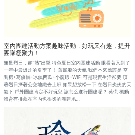
室內團建活動方案趣味活動，好玩又有趣，提升
團隊凝聚力！
無畏烈日，趁“熱”出擊 特色夏日室內團建活動 眼看著又到了
一年中最爆炸的夏季了！ 蒸籠般的天氣 我們本來應該是 空
調房+葛優躺+冰鎮西瓜+小龍蝦+WiFi 可是現實生活卻要 頂
著烈日擠著公交地鐵去上班 如果想放松一下 在烈日炎炎的天
氣下 戶外團建肯定不好玩兒 該怎么進行團建呢？ 莫慌 楓動
體育有推薦在室內也很嗨的團建系…