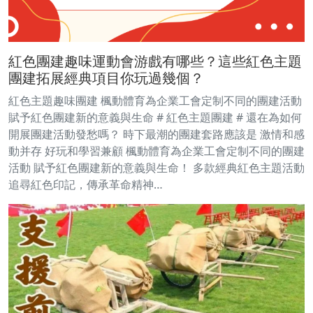
紅色團建趣味運動會游戲有哪些？這些紅色主題
團建拓展經典項目你玩過幾個？
紅色主題趣味團建 楓動體育為企業工會定制不同的團建活動
賦予紅色團建新的意義與生命 # 紅色主題團建 # 還在為如何
開展團建活動發愁嗎？ 時下最潮的團建套路應該是 激情和感
動并存 好玩和學習兼顧 楓動體育為企業工會定制不同的團建
活動 賦予紅色團建新的意義與生命！ 多款經典紅色主題活動
追尋紅色印記，傳承革命精神…