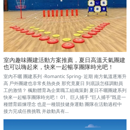
室內趣味團建活動方案推薦，夏日高溫天氣團建
也可以嗨起來，快來一起暢享團隊時光吧！
室內不曬 團建系列 -Romantic Spring- 近期 南方氣溫逐漸升
高 戶外團建也非常炙熱炎炎 那究竟夏日 到底該怎樣調動員
工的激情？ 楓動體育為企業職工組織策劃 夏日不曬團建系列
快來一起暢享團隊時光吧！ 01、巨人捕手 “巨人捕手”既是一
種體育鍛煉理念 也是一種競技健身運動 團隊在活動過程中
接力完成任務挑戰 并啟動具有…