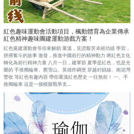
紅色趣味運動會活動項目，楓動體育為企業傳承
紅色精神趣味團建運動游戲方案！
紅色黨建運動會等你來解鎖 重溫，見證艱苦卓絕功績 學習，
拼搏奮斗的故事 激發，推進中國前行的精神動力 將紅色文化
轉化為前行精神力量 八月一日，建軍節 夏季是紅色，也是光
榮的 手推獨輪車、爬雪山、英雄炸碉堡 穿越封鎖線、南泥灣
豐收 等紅色有趣內容 帶你重溫紅色歷史 一往無前！ 一、手
推獨輪車 這是一個模擬戰爭支…